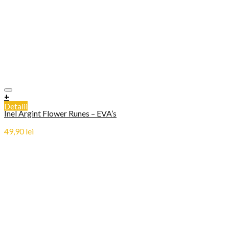
+
Detalii
Inel Argint Flower Runes – EVA’s
49,90
lei