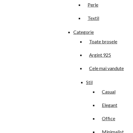
Perle
Textil
Categorie
Toate brosele
Argint 925
Cele mai vandute
Stil
Casual
Elegant
Office
Minimalist