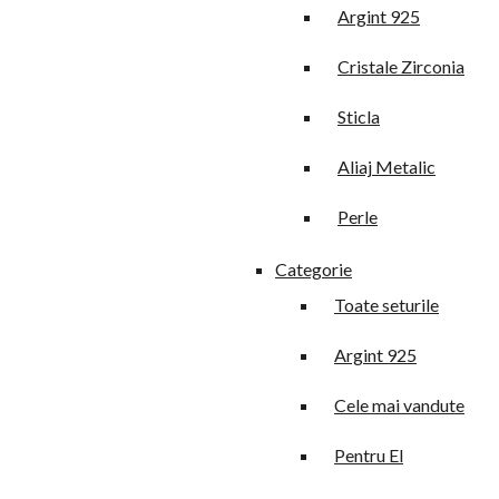
Argint 925
Cristale Zirconia
Sticla
Aliaj Metalic
Perle
Categorie
Toate seturile
Argint 925
Cele mai vandute
Pentru El