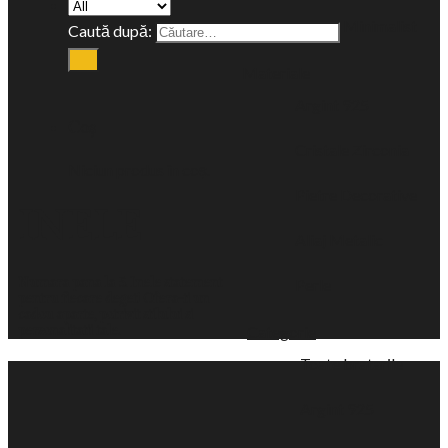
Minimalist
Caută după:
Materiale
Argint 925
Coș
Cristale Zirconia
Niciun produs în coș.
Pietre Decorative
INELE
Aliaj Metalic
Numara pana la 5. Inele statement
Perle
pentru fiecare deget! Ofera-ti un
cadou aparte, potrivit stilului si
Categorie
personalitatii tale.
Toate bratarile
Argint 925