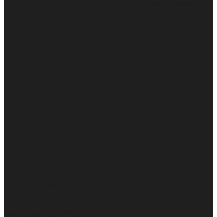
Cele mai vandute
Pentru El
Stil
Casual
Elegant
Office
Minimalist
Materiale
INELE
Argint 925
Numara pana la 5. Inele
Aliaj Metalic
statement pentru fiecare
deget! Ofera-ti un cadou
Pietre Semipretioase
aparte, potrivit stilului si