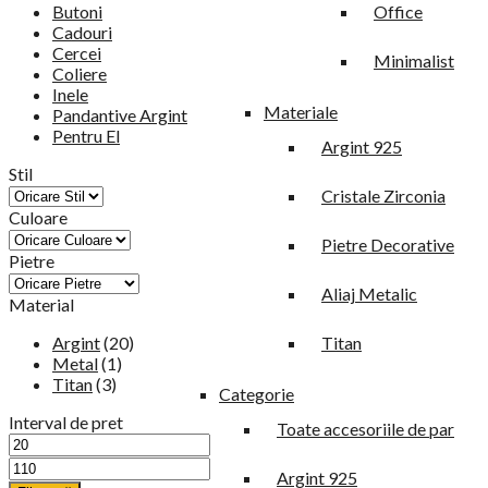
Butoni
Office
Cadouri
Cercei
Minimalist
Coliere
Inele
Materiale
Pandantive Argint
Pentru El
Argint 925
Stil
Cristale Zirconia
Culoare
Pietre Decorative
Pietre
Aliaj Metalic
Material
Argint
(20)
Titan
Metal
(1)
Titan
(3)
Categorie
Interval de pret
Toate accesoriile de par
Argint 925