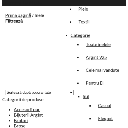
personalitatii tale.
Piele
Prima pagină
/
Inele
Filtrează
Textil
Categorie
Toate inelele
Argint 925
Cele mai vandute
Pentru El
Stil
Categorii de produse
Casual
Accesorii par
Bijuterii Argint
Elegant
Bratari
Brose