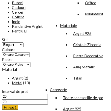
Butoni
Office
Cadouri
Cercei
Minimalist
Coliere
Inele
Materiale
Pandantive Argint
Pentru El
Argint 925
Stil
Cristale Zirconia
Culoare
Pietre Decorative
Pietre
Aliaj Metalic
Material
Argint
(2)
Titan
Metal
(13)
Categorie
Interval de pret
Toate accesoriile de par
Filtrează
Argint 925