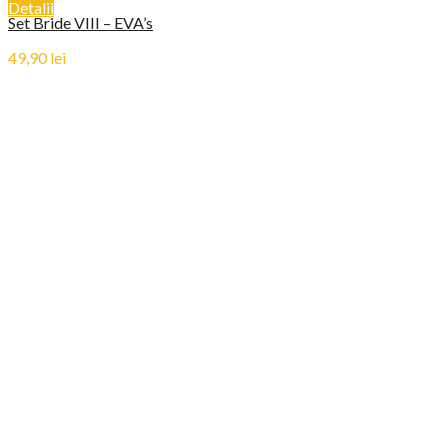
Detalii
Set Bride VIII – EVA’s
49,90
lei