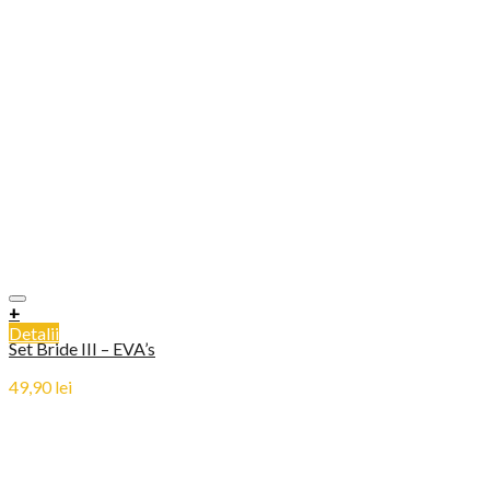
+
Detalii
Set Bride III – EVA’s
49,90
lei