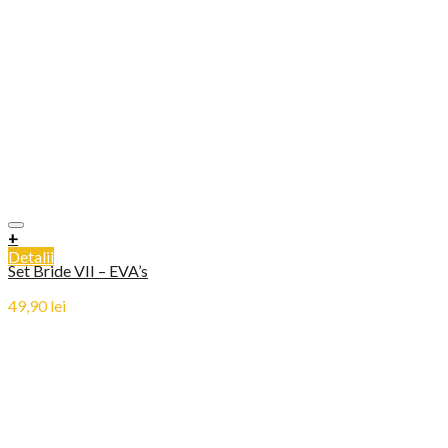
+
Detalii
Set Bride VII – EVA’s
49,90
lei