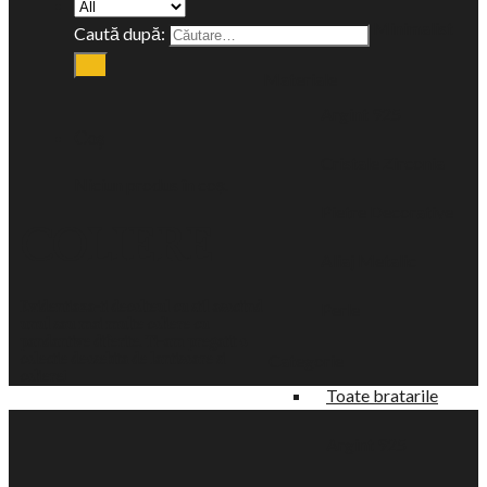
Minimalist
Caută după:
Materiale
Argint 925
Coș
Cristale Zirconia
Niciun produs în coș.
Pietre Decorative
COLIERE
Aliaj Metalic
Evidentiaza-ti decolteul cu stil asociind
Perle
unul sau mai multe coliere cu
pandantive diferite. Ti-am pregatit o
Categorie
colectie deosebita de lantisoare si
coliere!
Toate bratarile
Argint 925