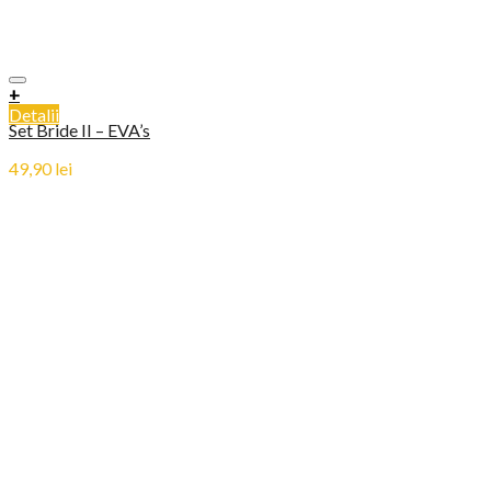
+
Detalii
Set Bride II – EVA’s
49,90
lei