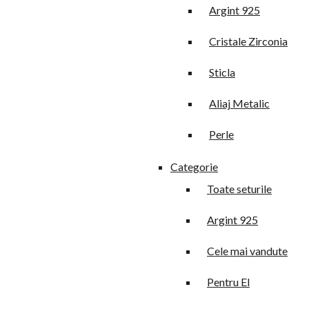
Argint 925
Cristale Zirconia
Sticla
Aliaj Metalic
Perle
Categorie
Toate seturile
Argint 925
Cele mai vandute
Pentru El