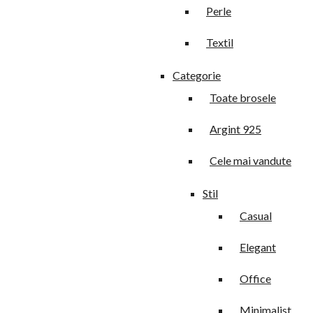
Perle
Textil
Categorie
Toate brosele
Argint 925
Cele mai vandute
Stil
Casual
Elegant
Office
Minimalist