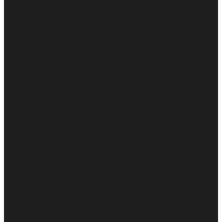
Cele mai vandute
Pentru El
Stil
Casual
Elegant
Office
Minimalist
Materiale
COLIERE
Argint 925
Aliaj Metalic
Evidentiaza-ti decolteul cu
stil asociind unul sau mai
Pietre Semipretioase
multe coliere cu pandantive