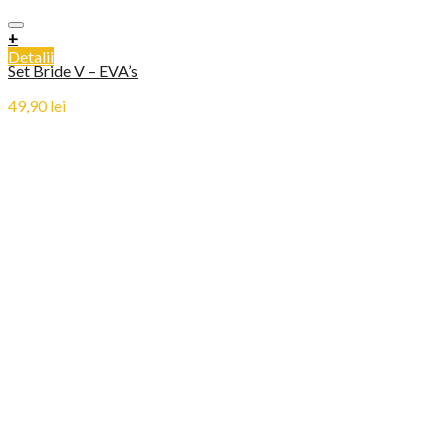
+
Detalii
Set Bride V – EVA’s
49,90
lei