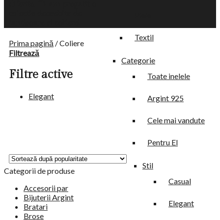
diferite. Ti-am pregatit o
colectie deosebita de
Piele
lantisoare si coliere!
Textil
Prima pagină
/
Coliere
Filtrează
Categorie
Filtre active
Toate inelele
Elegant
Argint 925
Cele mai vandute
Pentru El
Stil
Categorii de produse
Casual
Accesorii par
Bijuterii Argint
Elegant
Bratari
Brose