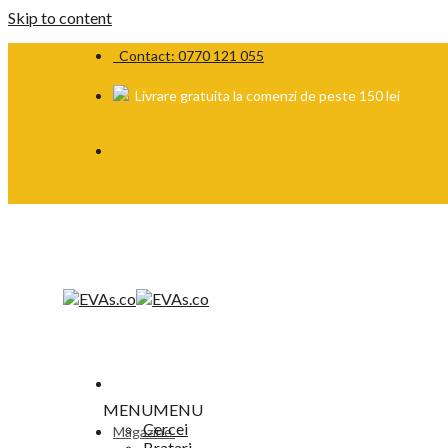
Skip to content
Contact: 0770 121 055
Livrare gratuita la comenzi de peste 150 lei
MENU
MENU
Cercei
Magazine
Bratari