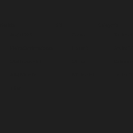
teriale
Stil
Categorie
Argint 925
Casual
Toate set
Pietre Semipretioase
Elegant
Argint 9
Otel Inoxidabil
Office
Cele mai
Aliaj Metalic
Minimalist
Pentru El
Titan