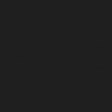
Minimalist
Aliaj Meta
Titan
Stil
Categorie
Materiale
Casual
Toti butonii
Argint 92
Elegant
Argint 925
Pietre Dec
Office
Cei mai vanduti
Aliaj Meta
Minimalist
Sticla
Perle