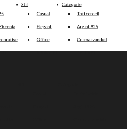
Stil
Categorie
25
Casual
Toti cerceii
Zirconia
Elegant
Argint 925
ecorative
Office
Cei mai vanduti
alic
Minimalist
Pentru El
Stil
Categorie
5
Casual
Toate inelele
irconia
Elegant
Argint 925
orative
Office
Cele mai vandute