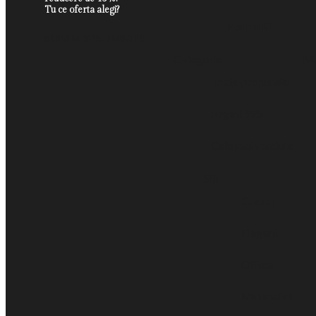
Tu ce oferta alegi?
Pentru El
SUMM30
SUMM15
Categorie
Ma
Toate produsele
Argint 925
Cele mai vandute
Stil
Casual
Elegant
Office
Minimalist