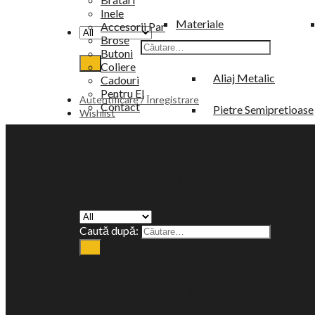
Inele
Materiale
Accesorii Par
Brose
Caută după:
Argint 925
Butoni
Coliere
Aliaj Metalic
Cadouri
Pentru El
Autentificare / Înregistrare
Contact
Pietre Semipretioase
Wishlist
Coș
Piele
Textil
Niciun produs în coș.
Materiale
Stil
Argint 925
Caută după:
Pietre Decorative
Aliaj Metalic
Coș