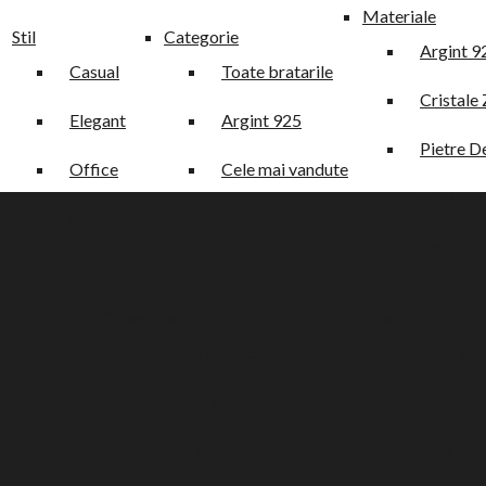
Materiale
Stil
Categorie
Argint 9
Casual
Toate bratarile
Cristale 
Elegant
Argint 925
Pietre D
Office
Cele mai vandute
Aliaj Met
Minimalist
Pentru El
Perle
Categorie
Materiale
Casual
Toate accesoriile de par
Argint 92
Elegant
Argint 925
Cristale Z
Office
Cele mai vandute
Pietre Dec