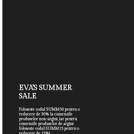
Niciun produs în coș.
Perle
Textil
Materiale
Argint 925
Cristale Zirconia
Aliaj Metalic
Categorie
EVA’S SUMMER
Toate colierele
SALE
Argint 925
Foloseste codul SUMM30 pentru o
reducere de 30% la comenzile
Pandantive Argint
produselor non-argint, iar pentru
comenzile produselor de argint
foloseste codul SUMM15 pentru o
Cele mai vandute
reducere de 15%!