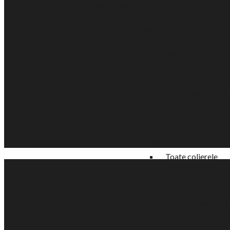
Niciun produs în coș.
Perle
Textil
Materiale
BRATARI
Argint 925
Cristale Zirconia
Totul sta in incheietura! Bratarile
sunt simbolul senzualitatii si au
Aliaj Metalic
devenit o adevarata moda,
transmitand mult mai multe
despre personalitatea ta decat ti-ai
Categorie
putea imagina.
Toate colierele
Argint 925
Pandantive Argint
Cele mai vandute