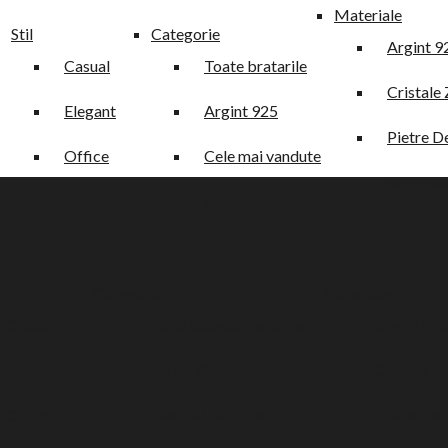
Materiale
Stil
Categorie
Argint 9
Casual
Toate bratarile
Cristale 
Elegant
Argint 925
Pietre D
Office
Cele mai vandute
Aliaj Met
Minimalist
Pentru El
Perle
Categorie
Materiale
Casual
Toate accesoriile de par
Argint 92
Elegant
Argint 925
Cristale Z
Office
Cele mai vandute
Pietre Dec