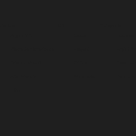
teriale
Stil
Categorie
Argint 925
Casual
Toate set
Pietre Semipretioase
Elegant
Argint 9
Otel Inoxidabil
Office
Cele mai
Aliaj Metalic
Minimalist
Pentru El
Titan