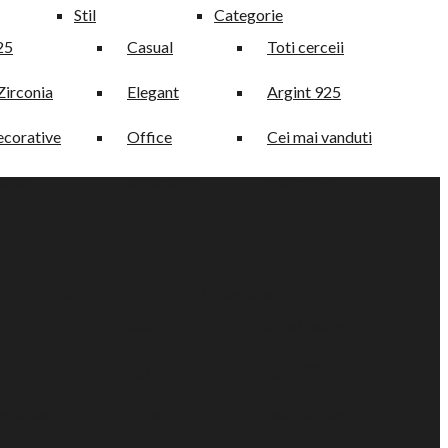
Stil
Categorie
25
Casual
Toti cerceii
Zirconia
Elegant
Argint 925
ecorative
Office
Cei mai vanduti
alic
Minimalist
Pentru El
Stil
Categorie
5
Casual
Toate inelele
irconia
Elegant
Argint 925
orative
Office
Cele mai vandute