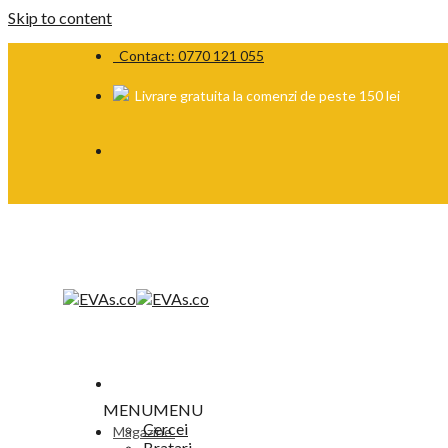
Skip to content
Contact: 0770 121 055
Livrare gratuita la comenzi de peste 150 lei
MENU
MENU
Cercei
Magazine
Bratari