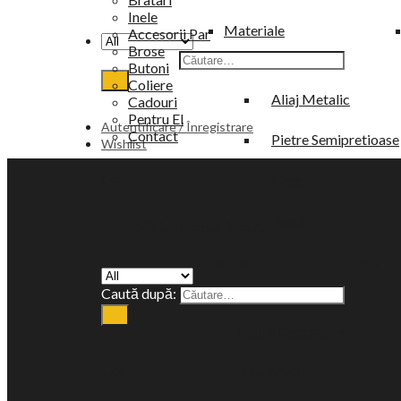
Inele
Materiale
Accesorii Par
Brose
Caută după:
Argint 925
Butoni
Coliere
Aliaj Metalic
Cadouri
Pentru El
Autentificare / Înregistrare
Contact
Pietre Semipretioase
Wishlist
Coș
Piele
Textil
Niciun produs în coș.
Materiale
Stil
Argint 925
Caută după:
Pietre Decorative
Aliaj Metalic
Coș