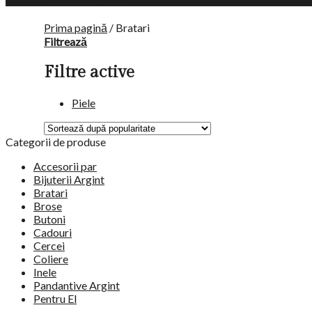
Prima pagină
/
Bratari
Filtrează
Filtre active
Piele
Categorii de produse
Accesorii par
Bijuterii Argint
Bratari
Brose
Butoni
Cadouri
Cercei
Coliere
Inele
Pandantive Argint
Pentru El