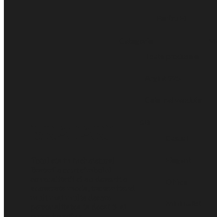
Pentru El
Categorie
Ma
Toate produsele
Argint 925
Cele mai vandute
Stil
BRATARI
Casual
Elegant
Totul sta in incheietura!
Bratarile sunt simbolul
senzualitatii si au devenit o
Office
adevarata moda, transmitand
mult mai multe despre
Minimalist
personalitatea ta decat ti-ai
putea imagina.