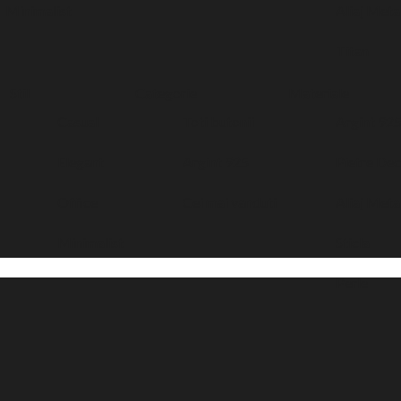
Minimalist
Aliaj Meta
Titan
Stil
Categorie
Materiale
Casual
Toti butonii
Argint 92
Elegant
Argint 925
Pietre Dec
Office
Cei mai vanduti
Aliaj Meta
Minimalist
Sticla
Perle